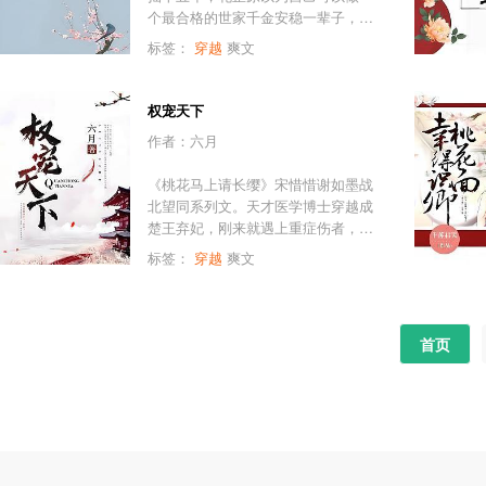
就是喜欢一条狗，也不会喜欢顾玉那
个最合格的世家千金安稳一辈子，可
个娘娘腔。”后来，逍遥王一脸认真
当花家大厦将倾，她不得不展露锋芒
道：“顾玉，你身边还缺狗吗？舔狗那
标签：
穿
越
爽文
出面撑起这个风雨飘摇的家，抛头露
种。”
脸是常态，打马飞奔也常有，过不去
了甚至带着弟妹背着棺材以绝户相
权宠天下
逼，不好惹的名声传遍京城，她做好
作者：六月
了家族一朝反目戳她刀子的心理建
设，也做好了孤独终老的准备，独独
《桃花马上请长缨》宋惜惜谢如墨战
没想到会有人在出征前盔甲着身向她
北望同系列文。天才医学博士穿越成
许终身！好稀奇，这世上竟然还有人
楚王弃妃，刚来就遇上重症伤者，她
敢娶她！？
秉持医德去救治，却差点被打下冤
标签：
穿
越
爽文
狱。太上皇病危，她设法救治，被那
可恨的毒王误会斥责，莫非真的是好
人难做？这男人整日给她使绊子就算
了，最不可忍的是他竟还要娶侧妃来
首页
恶心她！毒王冷冽道：“你何德何能让
本王恨你？本王只是憎恶你，见你一
眼都觉得恶心。”元卿凌笑容可掬地
道：“我又何尝不嫌弃王爷呢？只是大
家都是斯文人，不想撕破脸罢了。”毒
王嗤笑道：“你别以为怀了本王的孩