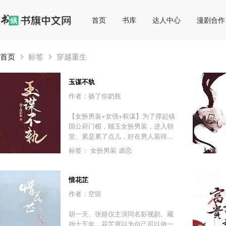
首页
书库
达人中心
漫剧合作
首页
标签
穿越重生
玉谋不轨
作者：扬了你奶瓶
【女扮男装+女强+权谋】为了撑起镇
国公府门楣，顾玉女扮男装，进入朝
堂。累是累了点儿，好在男人装得
像，倒也安稳。直到她遇到命中的扫
标签：
女扮男装
虐恋
把星——逍遥王君泽，开启了无限倒
霉之路。京都谁不知道，蛮横霸道的
逍遥王跟光风霁月的顾世子是死对头
惜花芷
直到某一天，众人推开门，逍遥王竟
作者：空留
然把顾世子按在床上亲。“世风日
下！”“欺人太甚！”“丧尽天良！”逍遥王
胡一天、张婧仪主演同名影视剧。藏
为证清白，指着青天白日发誓：“本王
拙十五年，花芷原以为自己可以做一