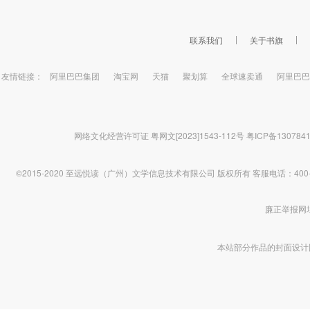
子，本王就会认你这个王妃，喝下这
碗药，本王与你一刀两断，别妨碍本
王娶褚家二小姐。”元卿凌眉眼弯弯继
联系我们
关于书旗
续道：“王爷真爱说笑，您有您娶，我
有我带着孩子再嫁，谁都不妨碍谁，
到时候摆下满月酒，还请王爷过来喝
友情链接：
阿里巴巴集团
淘宝网
天猫
聚划算
全球速卖通
阿里巴巴
杯水酒。”主角：元卿凌 宇文皓【又名
《医妃倾天下》、《医笑倾城》】
网络文化经营许可证 粤网文[2023]1543-112号
粤ICP备130784
©2015-2020 至远悦读（广州）文学信息技术有限公司 版权所有
客服电话：400-1
廉正举报网址 htt
本站部分作品的封面设计