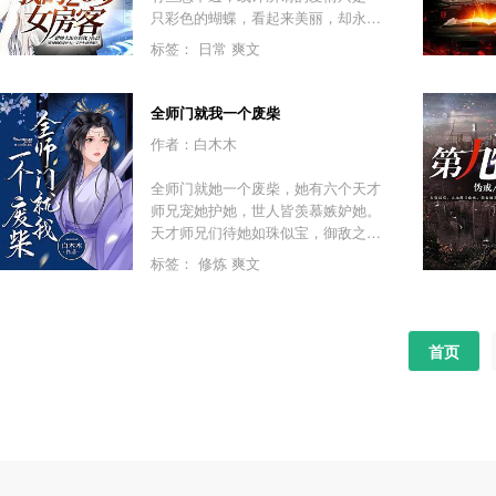
只彩色的蝴蝶，看起来美丽，却永远
也不能接近，倘若你真的想把她攥紧
标签：
日常
爽文
在手里，她便会挣扎，然后在挣扎中
摩擦掉了所有的色彩，从此苍白。我
好似有点明白，为什么我会如此的小
全师门就我一个废柴
心翼翼了，因为害怕触及不到她的灵
作者：白木木
魂，却擦掉了那层美丽的色彩！一个
三无男人与美丽女房客的纯爱故事。
全师门就她一个废柴，她有六个天才
师兄宠她护她，世人皆羡慕嫉妒她。
天才师兄们待她如珠似宝，御敌之时
永远争先拔剑挡在她前面。她只想
标签：
修炼
爽文
说，师兄们我真的可以自己来！我可
以一个打十个！ 说她弱鸡她觉得挺冤
枉的，要怎么解释别人才信她不是废
柴，她真的很强的！修真界第一大佬
首页
柔声哄：我信，我永远信你。（爽
文，女主强，飒，美！）