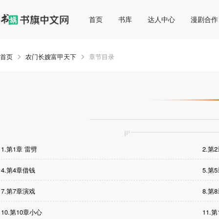
首页
书库
达人中心
漫剧合作
首页
农门长嫂富甲天下
章节目录
1.第1章 雷劈
2.第
4.第4章借钱
5.第
7.第7章演戏
8.第
10.第10章小心
11.