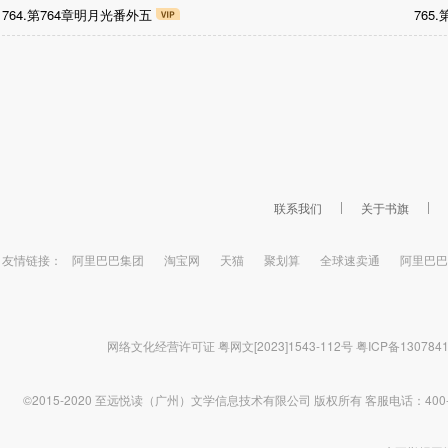
764.第764章明月光番外五
765
联系我们
关于书旗
友情链接：
阿里巴巴集团
淘宝网
天猫
聚划算
全球速卖通
阿里巴巴
网络文化经营许可证 粤网文[2023]1543-112号
粤ICP备130784
©2015-2020 至远悦读（广州）文学信息技术有限公司 版权所有
客服电话：400-1