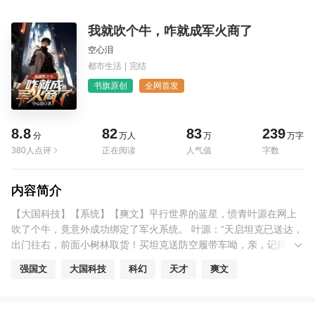
我就吹个牛，咋就成军火商了
空心泪
都市生活
|
完结
书旗原创
全网首发
8.8
82
83
239
分
万人
万
万字
380人点评
正在阅读
人气值
字数
内容简介
【大国科技】【系统】【爽文】平行世界的蓝星，愤青叶源在网上
吹了个牛，竟意外成功绑定了军火系统。 叶源：“天启坦克已送达，
出门往右，前面小树林取货！买坦克送防空履带车呦，亲，记得给
五星好评！” 巴羊：“上帝显灵了！真有天启坦克！额……但我们说
强国文
大国科技
科幻
天才
爽文
是小树林里捡的，米帝他们能信吗？” 鹰酱：“大毛、种花，别以为
我不知道是你们在捣鬼！我谴责你们，强烈谴责！！” 大毛：“这东
西怎么看怎么像前苏联的产物，谁能告诉我这到底是不是咱们的东