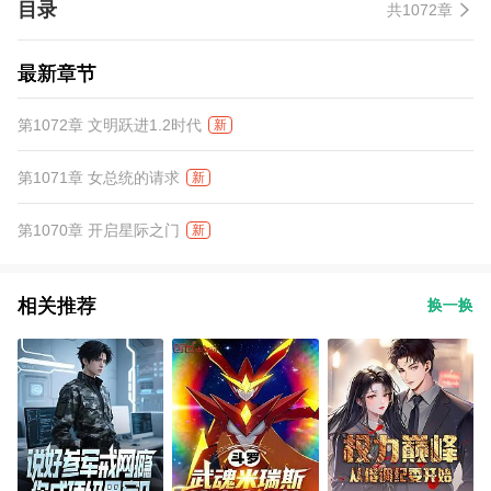
目录
共1072章
西？” 种花：“我声明一点，天启、幻影、航天母舰等等都是谣传，
种花是绝对没有这些东西的！那谁，怎么把航母升空了？这段掐了
不许播！” 外网：“最近有个God Ye很嚣张，几乎垄断了全球一半的
最新章节
军火业务！什么，另一半也被抢去了？God Ye到底是谁！”
第1072章 文明跃进1.2时代
新
第1071章 女总统的请求
新
第1070章 开启星际之门
新
相关推荐
换一换