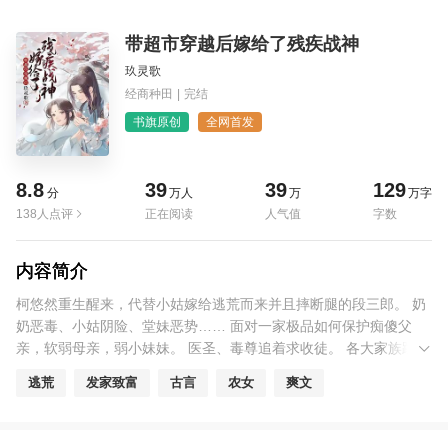
带超市穿越后嫁给了残疾战神
玖灵歌
经商种田
|
完结
书旗原创
全网首发
8.8
39
39
129
分
万人
万
万字
138人点评
正在阅读
人气值
字数
内容简介
柯悠然重生醒来，代替小姑嫁给逃荒而来并且摔断腿的段三郎。 奶
奶恶毒、小姑阴险、堂妹恶势…… 面对一家极品如何保护痴傻父
亲，软弱母亲，弱小妹妹。 医圣、毒尊追着求收徒。 各大家族跪求
合作。 治断腿、解奇毒，看她如何从一无所有到富甲一方。
逃荒
发家致富
古言
农女
爽文