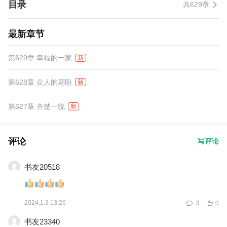
目录
共629章
最新章节
第629章 幸福的一家
新
第628章 众人的期盼
新
第627章 齐楚一统
新
评论
写评论
书友20518
2024.1.3 13:26
3
0
书友23340