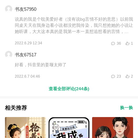
书友57950
说真的我是个耽美爱好者（没有说bg言情不好的意思）以前我
同桌天天在我身边看小说都没把我传染，我只想抢她的小说让
她听课，大大这本真的是我第一本一直想追想看的言情，没有
那种为了虐而虐的情节，剧情和节奏也很让人舒服，女主男主
2022.6.29 12:34
36
1
都不圣母，智商都在线，反正就是大写的好看！
就是
大大男主啥时候登基?啥时候三年抱俩?啥时候填填坑🕳️，还有
书友67517
就是一天20章可以吗？两章不够看啊
好看，抖音里的姜堰太帅了
2022.6.7 04:46
23
2
查看全部评论(244条)
相关推荐
换一换