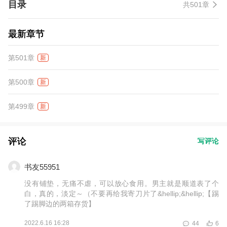
目录
共501章
最新章节
第501章
新
第500章
新
第499章
新
评论
写评论
书友55951
没有铺垫，无痛不虐，可以放心食用。男主就是顺道表了个
白，真的，淡定～（不要再给我寄刀片了&hellip;&hellip;【踢
了踢脚边的两箱存货】
2022.6.16 16:28
44
6