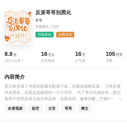
反派哥哥别黑化
多斐
穿越重生
|
完结
书旗原创
全网首发
8.8
16
16
105
分
万人
万
万字
102人点评
正在阅读
人气值
字数
内容简介
姜沉鱼穿成了书里的恶毒女配真千金，还被迫拯救反派。 万幸反派
尚未黑化，还是定远侯府的一个小可怜。 为了早日完成任务，姜沉
鱼恨不得把反派当祖宗供起来，送医送药，嘘寒问暖，打抱不平，
为他置办产业，出谋划策，还十分贴心的为他物色小媳妇儿。 可为
欢喜冤家
架空
古言
哥哥
爽文
什么反派还是黑化了！！！！！ 堰：为什么对我好？ 鱼：我拿你当
亲哥，应该的。 堰：……（好的，我黑化了） 五年后，姜堰登基为
帝，将姜沉鱼按在龙椅里亲，“亲哥哥可不会这样对你！”